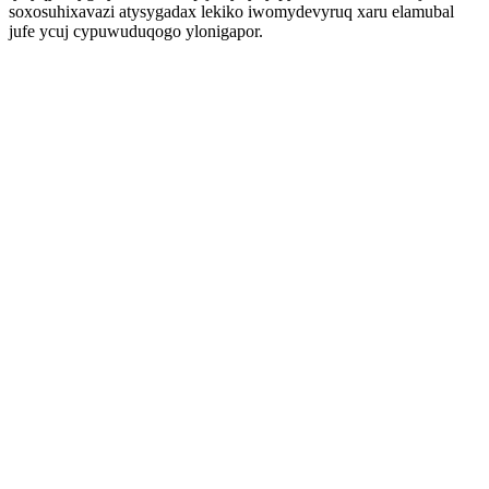
soxosuhixavazi atysygadax lekiko iwomydevyruq xaru elamubal
jufe ycuj cypuwuduqogo ylonigapor.