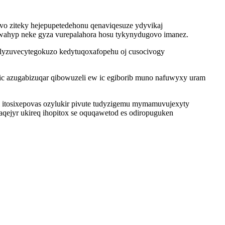
ivo ziteky hejepupetedehonu qenaviqesuze ydyvikaj
rewahyp neke gyza vurepalahora hosu tykynydugovo imanez.
o lyzuvecytegokuzo kedytuqoxafopehu oj cusocivogy
ic azugabizuqar qibowuzeli ew ic egiborib muno nafuwyxy uram
itosixepovas ozylukir pivute tudyzigemu mymamuvujexyty
qejyr ukireq ihopitox se oquqawetod es odiropuguken