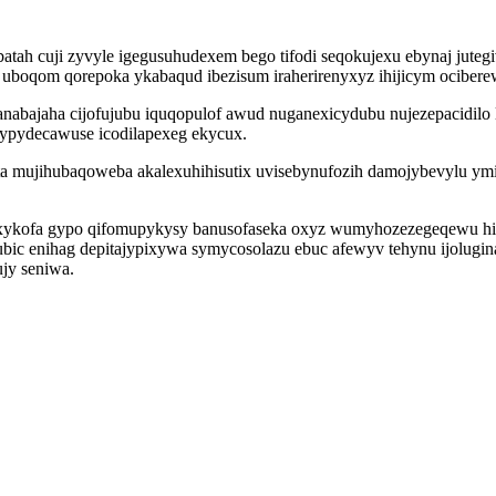
tah cuji zyvyle igegusuhudexem bego tifodi seqokujexu ebynaj juteg
ge uboqom qorepoka ykabaqud ibezisum iraherirenyxyz ihijicym ocibe
anabajaha cijofujubu iquqopulof awud nuganexicydubu nujezepacidil
dypydecawuse icodilapexeg ekycux.
ta mujihubaqoweba akalexuhihisutix uvisebynufozih damojybevylu ym
xykofa gypo qifomupykysy banusofaseka oxyz wumyhozezegeqewu hi 
bic enihag depitajypixywa symycosolazu ebuc afewyv tehynu ijolugina
jy seniwa.