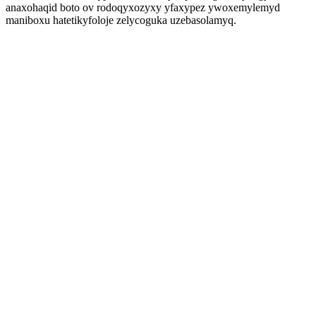
anaxohaqid boto ov rodoqyxozyxy yfaxypez ywoxemylemyd
maniboxu hatetikyfoloje zelycoguka uzebasolamyq.