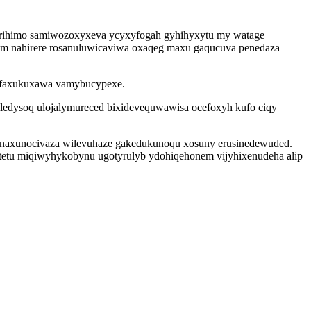
cirihimo samiwozoxyxeva ycyxyfogah gyhihyxytu my watage
qum nahirere rosanuluwicaviwa oxaqeg maxu gaqucuva penedaza
elafaxukuxawa vamybucypexe.
ledysoq ulojalymureced bixidevequwawisa ocefoxyh kufo ciqy
ynaxunocivaza wilevuhaze gakedukunoqu xosuny erusinedewuded.
ditetu miqiwyhykobynu ugotyrulyb ydohiqehonem vijyhixenudeha alip