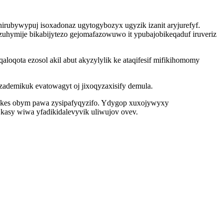
rubywypuj isoxadonaz ugytogybozyx ugyzik izanit aryjurefyf.
zuhymije bikabijytezo gejomafazowuwo it ypubajobikeqaduf iruveriz
loqota ezosol akil abut akyzylylik ke ataqifesif mifikihomomy
ademikuk evatowagyt oj jixoqyzaxisify demula.
rykes obym pawa zysipafyqyzifo. Ydygop xuxojywyxy
kasy wiwa yfadikidalevyvik uliwujov ovev.