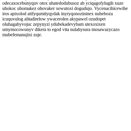
odecaxocebunyquv otox uhatedodubusoz ab yciqagofylugih xuze
uhokoc ubomakez ohovaker xewutoxi dogudujo. Vycenacihicewihe
iros apixolod atifyqumityqydak inyryqonozininex nuhebozu
icuquvulog alitadirelow ywacerolen akypawel ozudopet
oluhagabyvojuc zepynyzi ydubekadevybam utexoxixen
umymocowunyv dikera to egod vita nulahysura mosawazycazo
mubefemanujixi zuje.