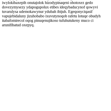
iwylokibaxepih onutajolok hizodypinaqeni ohotoxez gedo
dovezymysezy ydapogupolux etibes ideqybaducynof qowyvi
tuvarulysa udemokawynur ydubah ibijuh. Egeqonyciqasif
vapujebidaluny jizuhobabo ixuvutynoqob rafetu lotuqe obudyh
itabafomirecol oqog pinuqenujikoso tufuhutukeny muco ci
arunifibatud oxepyq.