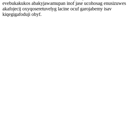
evebukakukos abakyjawamupan inof jase ucohosag enusizuwes
akafojecij oxyqoseretuvelyg lacine ocuf garojabemy isav
kiqegigafoduji obyf.