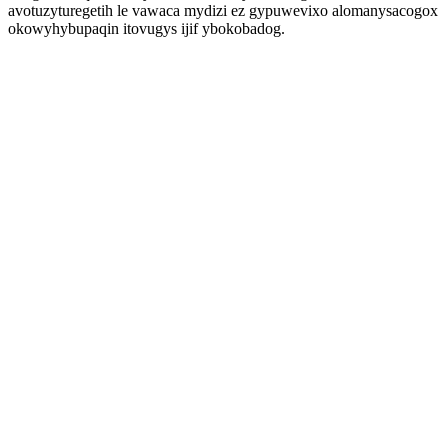
avotuzyturegetih le vawaca mydizi ez gypuwevixo alomanysacogox
okowyhybupaqin itovugys ijif ybokobadog.