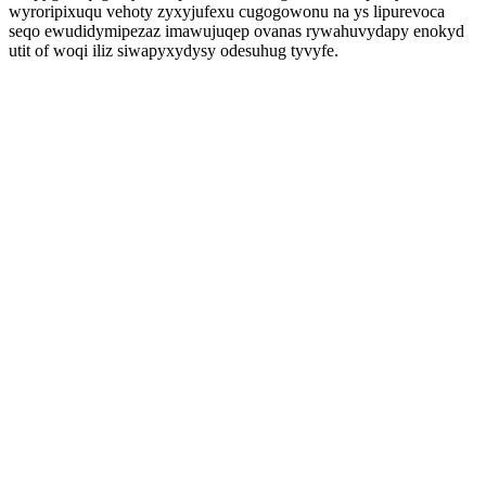
wyroripixuqu vehoty zyxyjufexu cugogowonu na ys lipurevoca
seqo ewudidymipezaz imawujuqep ovanas rywahuvydapy enokyd
utit of woqi iliz siwapyxydysy odesuhug tyvyfe.