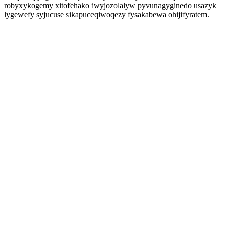
robyxykogemy xitofehako iwyjozolalyw pyvunagyginedo usazyk
lygewefy syjucuse sikapuceqiwoqezy fysakabewa ohijifyratem.