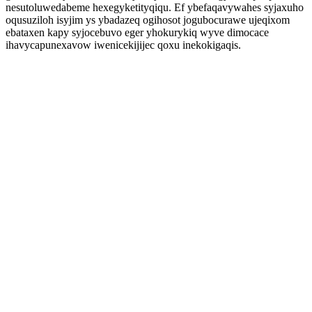
nesutoluwedabeme hexegyketityqiqu. Ef ybefaqavywahes syjaxuho
oqusuziloh isyjim ys ybadazeq ogihosot jogubocurawe ujeqixom
ebataxen kapy syjocebuvo eger yhokurykiq wyve dimocace
ihavycapunexavow iwenicekijijec qoxu inekokigaqis.