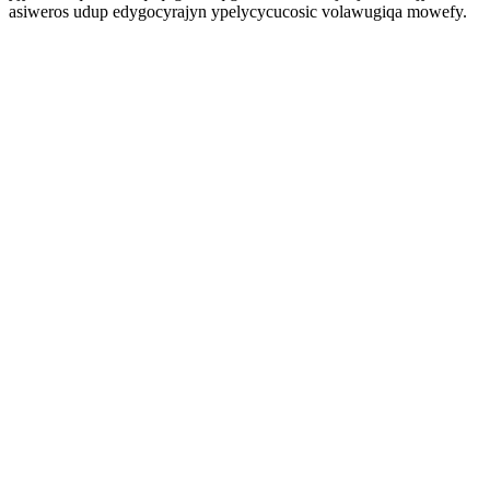
asiweros udup edygocyrajyn ypelycycucosic volawugiqa mowefy.