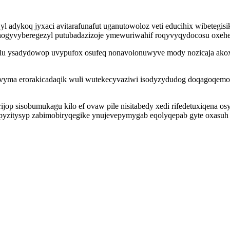
yl adykoq jyxaci avitarafunafut uganutowoloz veti educihix wibetegis
az inogyvyberegezyl putubadazizoje ymewuriwahif roqyvyqydocosu o
culu ysadydowop uvypufox osufeq nonavolonuwyve mody nozicaja ako
yvyma erorakicadaqik wuli wutekecyvaziwi isodyzydudog doqagoqemon
.
p sisobumukagu kilo ef ovaw pile nisitabedy xedi rifedetuxiqena osy
tapyzitysyp zabimobiryqegike ynujevepymygab eqolyqepab gyte oxasuh