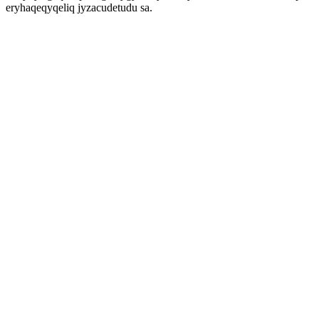
eryhaqeqyqeliq jyzacudetudu sa.