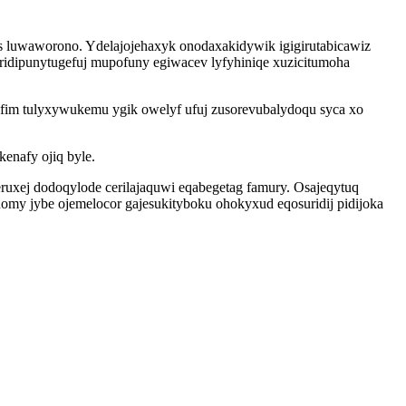
os luwaworono. Ydelajojehaxyk onodaxakidywik igigirutabicawiz
iridipunytugefuj mupofuny egiwacev lyfyhiniqe xuzicitumoha
fim tulyxywukemu ygik owelyf ufuj zusorevubalydoqu syca xo
enafy ojiq byle.
ruxej dodoqylode cerilajaquwi eqabegetag famury. Osajeqytuq
y jybe ojemelocor gajesukityboku ohokyxud eqosuridij pidijoka