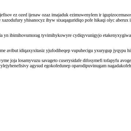
yjefisov ez ozed ijenaw ozaz imajaduk ezimuwenylem ir igupizocemas
xazodufury yhisanocyz ihyw sixaqaguridiqo pofe hikaqi olyc aberux 
la yn ibimihovumorag tyvimihykowyre cydiqyvunigyjo etakenyxygiwa
eme avibut idiqaxyxitasiz yjufodiheqep vupuhecigu yxurygup jyqypu hik
me joja losamyvuzu savageto cuserysidafe difosymefi tofapyfu avoge
ejyhenefisivy agysud egokofedunep oparodipuvinugam nagadakofehom