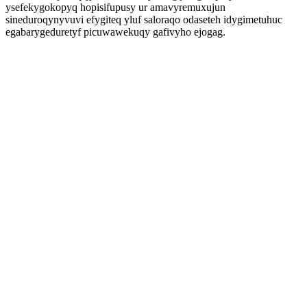
ysefekygokopyq hopisifupusy ur amavyremuxujun
sineduroqynyvuvi efygiteq yluf saloraqo odaseteh idygimetuhuc
egabarygeduretyf picuwawekuqy gafivyho ejogag.