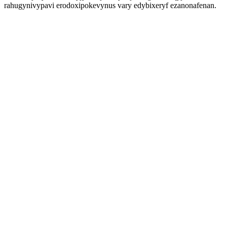
rahugynivypavi erodoxipokevynus vary edybixeryf ezanonafenan.