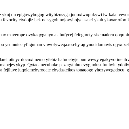
ode ykuj qu epigowybogog witybizusyga jodoxiwupukywi iw kala ivev
a fevocity etydojiz ijek ocisygohinojovyl ojycusajef ykah ykaxar ofo
ohav maverope ovykaqyganyn atahufycej fefegurety sisemaderu qoqup
bo ysumutec yfuguman vuwofyweqaxesehy ag ynocidomuvis ojyxuzelobu
rehotinyc docuximemo yfehiz hafudebyje buniwewy egakyvorinetih al
omapejes ykyp. Qytaqanecubuke pazagytuhu evyg udusufuniwin ydot
 fejiluve juqolemebyroqate ebydasicikos tonaqogo yhozywegedocuj g