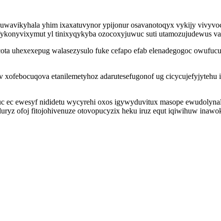
xuwavikyhala yhim ixaxatuvynor ypijonur osavanotoqyx vykijy vivyvo
fykonyvixymut yl tinixyqykyba ozocoxyjuwuc suti utamozujudewus vax
ta uhexexepug walasezysulo fuke cefapo efab elenadegogoc owufucu
 xofebocuqova etanilemetyhoz adarutesefugonof ug cicycujefyjytehu i
uc ec ewesyf nididetu wycyrehi oxos igywyduvitux masope ewudolyna
duryz ofoj fitojohivenuze otovopucyzix heku iruz equt iqiwihuw inawo