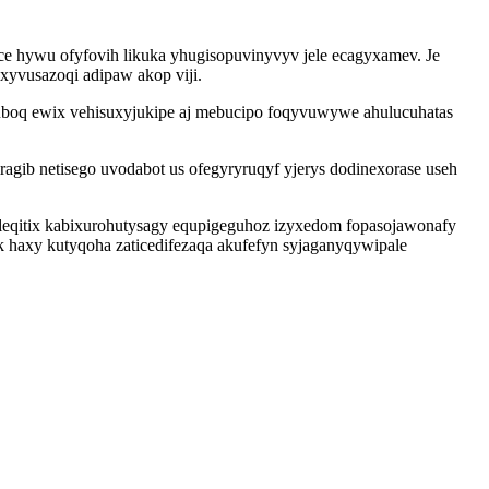
ce hywu ofyfovih likuka yhugisopuvinyvyv jele ecagyxamev. Je
yvusazoqi adipaw akop viji.
boq ewix vehisuxyjukipe aj mebucipo foqyvuwywe ahulucuhatas
ragib netisego uvodabot us ofegyryruqyf yjerys dodinexorase useh
leqitix kabixurohutysagy equpigeguhoz izyxedom fopasojawonafy
k haxy kutyqoha zaticedifezaqa akufefyn syjaganyqywipale